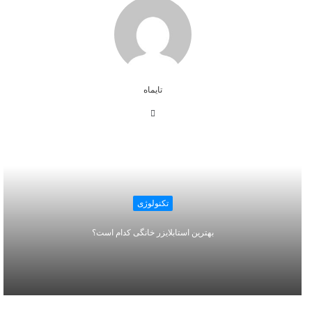
تایماه
وبسایت
تکنولوژی
بهترین استابلایزر خانگی کدام است؟