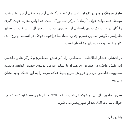
طبق فرهنگ و هنر در تایماه ؛
“دستمار” به کارگردانی آزاد مصطفی آزاد و تولید شده
توسط خانه تولید جوان “آرمان” مرکز سیمورگ است که اولین تجربه جهت گیری
رایگان در قالب یک سری داستانی از تلویزیون است. این سریال با استفاده از فضای
طنزآمیز ، گویش شیرین سبزواری و داستان ماجراجویی کوچک در آستانه ازدواج ، یک
کار متفاوت و جذاب برای مخاطبان است.
در افشای افشای اطلاعات ، مصطفی آزاد (در نقش مصطفی) و کارگر هادی هاشمی
(در نقش Reda) در سبزیواری همراه با سایر عوامل تولیدی حضور خواهند داشت.
محبوبیت عاطفی مردم و فروش سریع بلیط علاقه مردم را به این شبکه جدید نشان
می دهد.
سری “هاچین” از این دو شبکه هر شب ساعت 9:50 بعد از ظهر سه شنبه 5 سپتامبر ،
حوالی ساعت 9:50 بعد از ظهر پخش می شود.
پایان پیام/