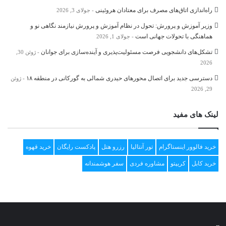
راه‌اندازی اتاق‌های مصرف برای معتادان هروئینی
جولای 3, 2026
وزیر آموزش و پرورش: تحول در نظام آموزش و پرورش نیازمند نگاهی نو و
هماهنگی با تحولات جهانی است
جولای 1, 2026
تشکل‌های دانشجویی فرصت مسئولیت‌پذیری و آینده‌سازی برای جوانان
ژوئن 30,
2026
دسترسی جدید برای اتصال محور‌های حیدری شمالی به گورکانی در منطقه ۱۸
ژوئن
29, 2026
لینک های مفید
خرید فالوور اینستاگرام
تور آنتالیا
رزرو هتل
پادکست رایگان
خرید قهوه
خرید کابل
کریپتو
مشاوره فردی
سفر هوشمندانه