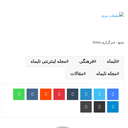
منبع : خبرگزاری borna
تایماه
فرهنگی
مجله اینترنتی تایماه
مجله تایماه
مقالات
لینکدین
‫تامبلر
‫پین‌ترست
‫رددیت
‫VKontakte
واتس آپ
تلگرام
اشتراک گذاری از طریق ایمیل
چاپ