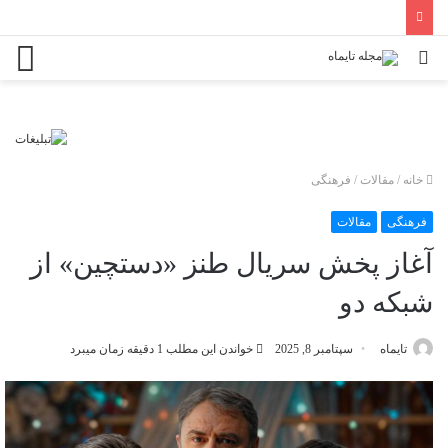
جستجو
منو
برای
خانه
/
مقالات
/
فرهنگی
فرهنگی
مقالات
آغاز پخش سریال طنز «دستچین» از
شبکه دو
تایماه
سپتامبر 8, 2025
خواندن این مطلب 1 دقیقه زمان میبرد