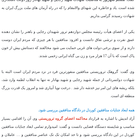
شده است. یاد و خاطره این شهدای والامقام را که در راه آرمان های ملت بزرگ ایران به
شهادت رسیدند گرامی بداریم.
یکی از اعضای هیأت رئیسه مجلس دوازدهم ترور شهیدان رجایی و باهنر را نشان دهنده
عمق نفرت و ترشی نفاق دانست و افزود: منافقین با هر چیزی که مردم ایران دوست
دارند و از سوی برخی دولت های غربی حمایت می شود مخالفند که دستانش بیش از خون
پاک است که با آن 17 هزار مرد و زن بی گناه ایرانی زخمی شدند.
وی گفت: گروهک تروریستی منافقین منفورترین فرد در نزد مردم ایران است البته با
شهادت دولتمردانی از جمله شهید رجایی و شهید بهانار نه تنها به انقلاب لطمه وارد شد،
بلکه ریشه های این امر نیز خدشه دار شد. . درخت نوپا آبیاری شد و امروز یک قدرت بزرگ
منطقه ای است.
همه ابعاد جنایات منافقین کوردل در دادگاه منافقین بررسی شود.
آزاد اندیش با اشاره به قرارداد
محاکمه اعضای گروه تروریستی
وی آن را اقدامی بسیار
مناسب و شایسته دستگاه قضایی دانست و گفت: امیدوارم تمامی ابعاد جنایات منافقین
کوردل در این دادگاه بررسی شود و تا حد امکان تک تک عناصر منافقین و … عاملان و