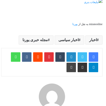
mizanonline به نقل از
یورنا
اخبار
اخبار سیاسی
مجله خبری یورنا
لینکدین
‫تامبلر
‫پین‌ترست
‫رددیت
‫VKontakte
واتس آپ
تلگرام
اشتراک گذاری از طریق ایمیل
چاپ