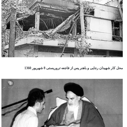
محل کار شهیدان رجایی و باهنر پس از فاجعه تروریستی 8 شهریور 1360