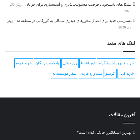
تشکل‌های دانشجویی فرصت مسئولیت‌پذیری و آینده‌سازی برای جوانان
ژوئن 30,
2026
دسترسی جدید برای اتصال محور‌های حیدری شمالی به گورکانی در منطقه ۱۸
ژوئن
29, 2026
لینک های مفید
خرید فالوور اینستاگرام
تور آنتالیا
رزرو هتل
پادکست رایگان
خرید قهوه
خرید کابل
کریپتو
مشاوره فردی
سفر هوشمندانه
آخرین مقالات
بهترین استابلایزر خانگی کدام است؟