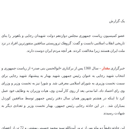
یک گزارش
عضو کمیسیون ریاست جمهوری مجلس دوازدهم دولت شهیدان رجایی و باهونر را بنای
تاریخی انقلاب اسلامی دانست و گفت: گروهک تروریستی منافقین منفورترین افراد در نزد
ملت ایران هستند زیرا مخالفت کردند. هر آنچه مردم ایران دوست دارند.
خبرگزاری
مقدار
– سال 1360 پس از برکناری «ابوالحسن بنی صدر» از ریاست جمهوری و
انتخاب شهید رجایی به عنوان رئیس جمهور، شهید بهنار به پیشنهاد شهید رجایی برای
سمت نخست وزیری به شورای اسلامی معرفی شد. و شورا نیز به نخست وزیر و وزرای
وی رای اعتماد داد، اما مدتی بعد از روی کار آمدن وی، هیات وزیران به وظایف خود عمل
کرد تا اینکه در هشتم شهرپور همان سال دفتر رئیس جمهور توسط منافقین کوردل
بمباران شد. . در این حادثه رجایی رئیس جمهور، بهنار نخست وزیر و تعدادی دیگر به
شهادت رسیدند
این حادثه دقیقاً دو ماه پس از ترور آیت‌الله سید محمد حسینی بهشتی و 72 تن از اعضای