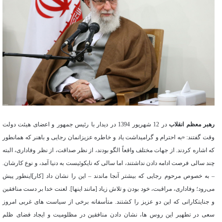
رهبر معظم انقلاب
در 12 شهریور 1394 در دیدار با رئیس جمهور و اعضای هیئت دولت
وقت گفتند: «به احترام و گرامیداشت یاد و خاطره عزیزانمان رجایی و باهنر که همانطور
که اشاره کردند. از جهات مختلف واقعاً الگو بودند، از نظر صداقت، از نظر وفاداری، البته
چند سالی فرصت ادامه دادن نداشتند، اما سالی که نایکوئیست به دنیا آمد، و نوع کارشان.
– به خصوص مرحوم رجایی که بیشتر آنجا ماندند – این را نشان داد [کار]اینطور پیش
می‌رود؛ وفاداری، مراقبت، خود بودن و تلاش زیاد [مانند اینها]. لعنت خدا بر دست منافقین
و جنایتکارانی که این دو عزیز را کشتند. متأسفانه برخی از سیاست های غربی امروز
سعی در تطهیر این روس ها، نشان دادن منافقین در مظلومیت و ایجاد فضای ظلم