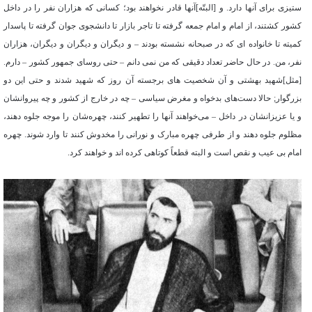
ستیزی برای آنها دارد. و [البتّه]آنها قادر نخواهند بود؛ کسانی که هزاران نفر را در داخل
کشور کشتند، از امام و امام جمعه گرفته تا تاجر بازار تا دانشجوی جوان گرفته تا پاسدار
کمیته تا خانواده ای که در صبحانه نشسته بودند – و دیگران و دیگران و دیگران، هزاران
نفر، من. در حال حاضر تعداد دقیقی که من نمی دانم – حتی روسای جمهور کشور – دارم.
[مثل]شهید بهشتی و آن شخصیت های برجسته آن روز که شهید شدند و حتی این دو
بزرگوار; حالا دست‌های بدخواه و مغرض سیاسی – چه در خارج از کشور و چه پیروانشان
و یا عزیزانشان در داخل – می‌خواهند آنها را تطهیر کنند، چهره‌شان را موجه جلوه دهند،
مظلوم جلوه دهند و از طرفی چهره مبارک و نورانی را مخدوش کنند تا وارد شوند. چهره
امام بی عیب و نقص است و البته قطعاً کوتاهی کرده اند و خواهند کرد.