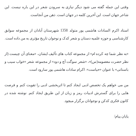
وقتی این جمله گفته می شود دیگر نیازی به سرودن شعر در این باره نیست. این
شاعر جهان است. این آخرین کلمه در جهان است. ذهن من آنجاست.
استاد اکرم السادات هاشمی پور متولد 1358 شهرستان آبادان از مجموعه سوابق
کارشناسی و حوزه علمیه دستان و شعر کدک و نوجوان تاریخ مؤثری به من داده است.
«به نظر شما چه کرده ام» از مجموعه کتاب های تألیف ایشان، «معنای آن چیست (از
نظر حضرت معصومه(س)»، «شعر سوگت آچ و دود» از مجموعه شعر «خواب سیب و
باستانی» با عنوان «حیاست». اکرام سادات هاشمی پور سارود است.
من می خواهم یک تخصص ادبی ایجاد کنم تا اثربخشی ادبی را تقویت کنم و فرصت
هایی را برای گسترش ادبیات رمز و زبان از این طریق ایجاد کنم. نوشته شده در
کانون فکری کدکن و نوجوانان برگزار میچود.
پایان پیام/