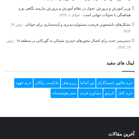
وزیر آموزش و پرورش: تحول در نظام آموزش و پرورش نیازمند نگاهی نو و
هماهنگی با تحولات جهانی است
جولای 1, 2026
تشکل‌های دانشجویی فرصت مسئولیت‌پذیری و آینده‌سازی برای جوانان
ژوئن 30,
2026
دسترسی جدید برای اتصال محور‌های حیدری شمالی به گورکانی در منطقه ۱۸
ژوئن
29, 2026
لینک های مفید
خرید فالوور اینستاگرام
تور آنتالیا
رزرو هتل
پادکست رایگان
خرید قهوه
خرید کابل
کریپتو
مشاوره فردی
سفر هوشمندانه
آخرین مقالات