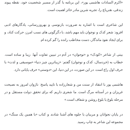
«اکرم السادات هاشمی پور»، این برنامه با گذر از مسیر شخصیت خود، نقطه پیوند
زندقی، هنریاچ را، تجربه شرین مادر حائز اهمیت است.
این شاعری است با اشاره به ضرورت بازنوسی و بهروزرسانی، یادگارهای ادبی
افزود: شعر کدک و نوجوان باید مهم باشد، با دگرگونی های نسب امرز، حرکت کناد، و
برای ایجاد نفوذ ماندگار، دست مخاطب رانده را گم کرده ام.
بیتی از شاعر «کودک» و «نوجوان» در آدم در تبیین تفاوت آنها. زیبا و ساده است.
خطاب به (خردسال، کدک و نوجوان) گفتم: «زیباترین چیز دنیا» «موسیقی و لذت» با
حرف اول راع است. در این صورت، در این دنیا، این «دوستی» حرف پایانی دارد.
هاشمی پور با انتقاد از سنت من و شعارزاده با تایید پاسخ: ناژوان امروز به نصیحت
غریزان و در آستانه مرگ است. ما شعری داریم که برای تحقق دولت مستقل و در
مرحله بلوغ یا بلوغ روشن و شفاف است.»
در پایان نجوانان و مربیان با جلوه های آشنا شادند و کتاب «با همین یک سنگ» در
مجموعه این شاعر به چاپ رسید.