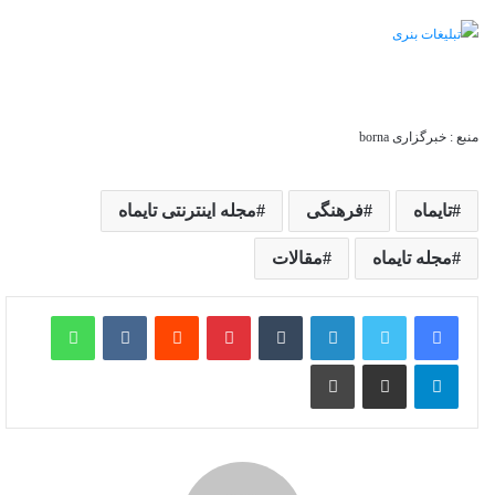
منبع : خبرگزاری borna
تایماه
فرهنگی
مجله اینترنتی تایماه
مجله تایماه
مقالات
لینکدین
‫تامبلر
‫پین‌ترست
‫رددیت
‫VKontakte
واتس آپ
تلگرام
اشتراک گذاری از طریق ایمیل
چاپ