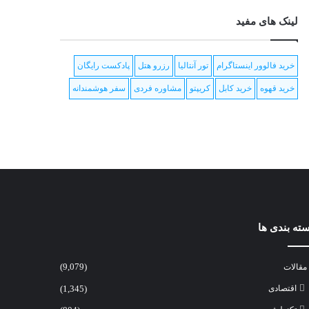
لینک های مفید
خرید فالوور اینستاگرام
تور آنتالیا
رزرو هتل
پادکست رایگان
خرید قهوه
خرید کابل
کریپتو
مشاوره فردی
سفر هوشمندانه
ته بندی ها
مقالات
(9,079)
اقتصادی
(1,345)